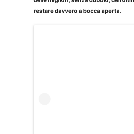
delle migliori, senza dubbio, dell’ulti
restare davvero a bocca aperta
.