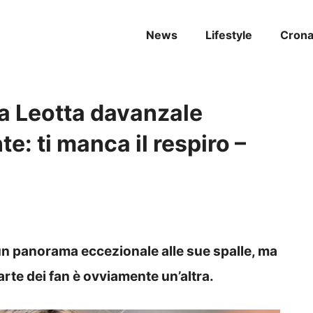
News
Lifestyle
Cron
ta Leotta davanzale
e: ti manca il respiro –
un panorama eccezionale alle sue spalle, ma
parte dei fan è ovviamente un’altra.