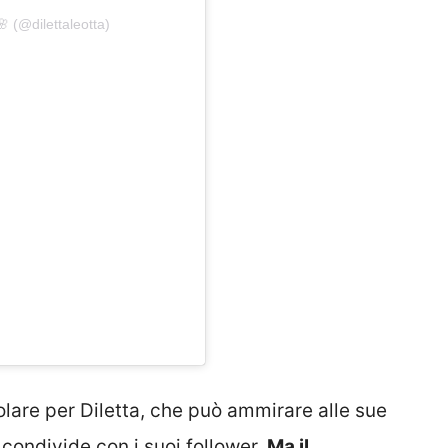
 (@dilettaleotta)
lare per Diletta, che può ammirare alle sue
condivide con i suoi follower.
Ma il