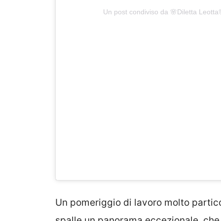
Un post condiviso da 🌸Diletta Leotta
Un pomeriggio di lavoro molto partico
spalle un panorama eccezionale, che 