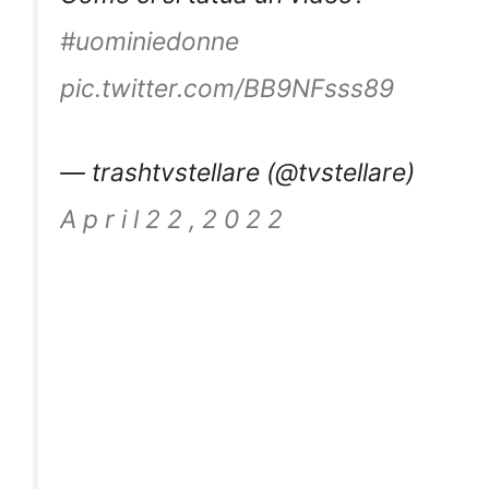
#uominiedonne
pic.twitter.com/BB9NFsss89
— trashtvstellare (@tvstellare)
A p r i l 2 2 , 2 0 2 2