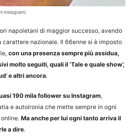
i Instagram)
tori napoletani di maggior successo, avendo
 carattere nazionale. Il 66enne si è imposto
le,
con una presenza sempre più assidua,
ivi molto seguiti, quali il ‘Tale e quale show’,
ud’ e altri ancora
.
uasi 190 mila follower su Instagram
,
atia e autoironia che mette sempre in ogni
 online.
Ma anche per lui ogni tanto arriva il
le a dire
.