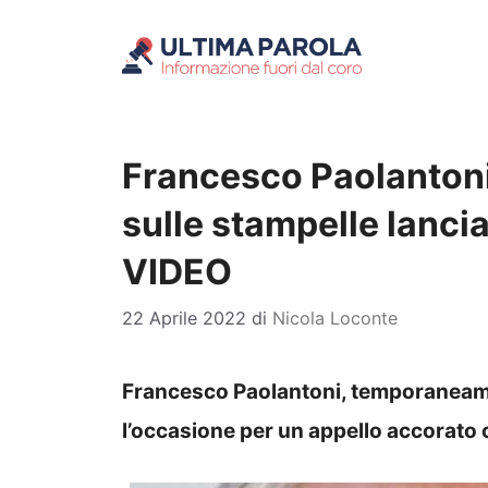
Vai
al
contenuto
Francesco Paolantoni s
sulle stampelle lanci
VIDEO
22 Aprile 2022
di
Nicola Loconte
Francesco Paolantoni, temporaneamen
l’occasione per un appello accorato 