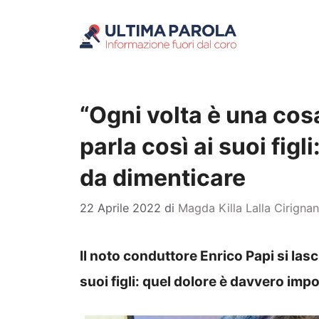
Vai
al
contenuto
“Ogni volta è una cosa
parla così ai suoi figl
da dimenticare
22 Aprile 2022
di
Magda Killa Lalla Cirigna
Il noto conduttore Enrico Papi si lasc
suoi figli: quel dolore è davvero imp