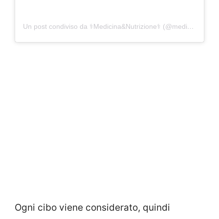
Un post condiviso da ⚕Medicina&Nutrizione⚕ (@medicina_nutrizione_benessere)
Ogni cibo viene considerato, quindi