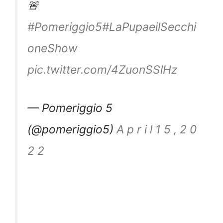
🚨
#Pomeriggio5
#LaPupaeilSecchi
oneShow
pic.twitter.com/4ZuonSSlHz
— Pomeriggio 5
(@pomeriggio5)
A p r i l 1 5 , 2 0
2 2