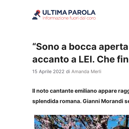
Vai
al
contenuto
“Sono a bocca aperta
accanto a LEI. Che fi
15 Aprile 2022
di
Amanda Merli
Il noto cantante emiliano appare ragg
splendida romana. Gianni Morandi se