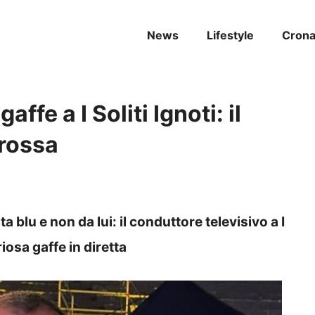
News
Lifestyle
Cron
fe a I Soliti Ignoti: il
grossa
 blu e non da lui: il conduttore televisivo a I
riosa gaffe in diretta