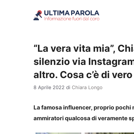
Vai
al
contenuto
“La vera vita mia”, Ch
silenzio via Instagram
altro. Cosa c’è di ver
8 Aprile 2022
di
Chiara Longo
La famosa influencer, proprio pochi m
ammiratori qualcosa di veramente sp