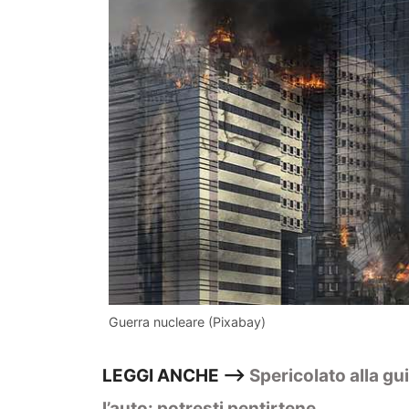
Guerra nucleare (Pixabay)
LEGGI ANCHE –>
Spericolato alla gu
l’auto: potresti pentirtene