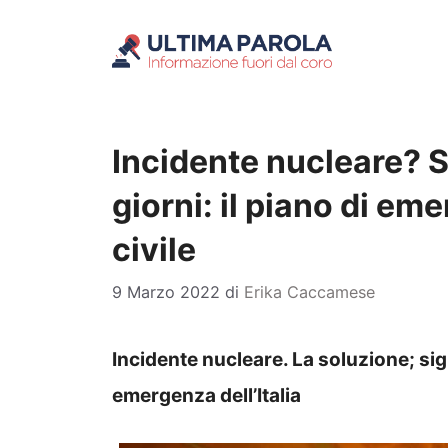
Vai
al
contenuto
Incidente nucleare? Si
giorni: il piano di em
civile
9 Marzo 2022
di
Erika Caccamese
Incidente nucleare. La soluzione; sigi
emergenza dell’Italia