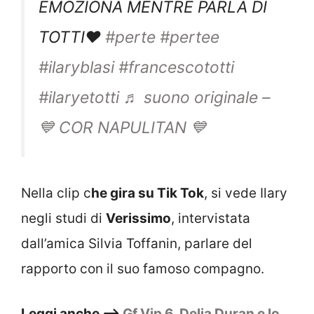
EMOZIONA MENTRE PARLA DI
TOTTI❤️
#perte
#pertee
#ilaryblasi
#francescototti
#ilaryetotti
♬ suono originale –
💙 COR NAPULITAN 💙
Nella clip c
he gira su Tik Tok
, si vede Ilary
negli studi di
Verissimo
, intervistata
dall’amica Silvia Toffanin, parlare del
rapporto con il suo famoso compagno.
Leggi anche –>
Gf Vip 6, Delia Duran e lo