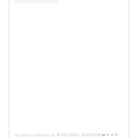
Un post condiviso da 🌟VALERIA✨MARINI🌟❤️🌟💋🌟🇮🇹 (@valeriamarini)