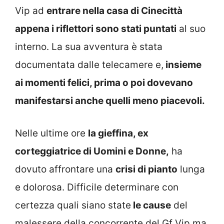
Vip ad
entrare nella casa di Cinecittà
appena i riflettori sono stati puntati
al suo
interno. La sua avventura è stata
documentata dalle telecamere e,
insieme
ai momenti felici, prima o poi dovevano
manifestarsi anche quelli meno piacevoli.
Nelle ultime ore
la gieffina, ex
corteggiatrice di Uomini e Donne,
ha
dovuto affrontare una
crisi di pianto
lunga
e dolorosa. Difficile determinare con
certezza quali siano state
le cause
del
malessere della concorrente del Gf Vip ma