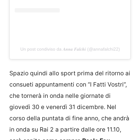
Un post condiviso da 𝑨𝒏𝒏𝒂 𝑭𝒂𝒍𝒄𝒉𝒊 (@annafalchi22)
Spazio quindi allo sport prima del ritorno ai
consueti appuntamenti con “I Fatti Vostri”,
che tornerà in onda nelle giornate di
giovedì 30 e venerdì 31 dicembre. Nel
corso della puntata di fine anno, che andrà
in onda su Rai 2 a partire dalle ore 11.10,