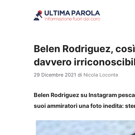
Vai
al
contenuto
Belen Rodriguez, così 
davvero irriconoscibi
29 Dicembre 2021
di
Nicola Loconte
Belen Rodriguez su Instagram pesca d
suoi ammiratori una foto inedita: ste