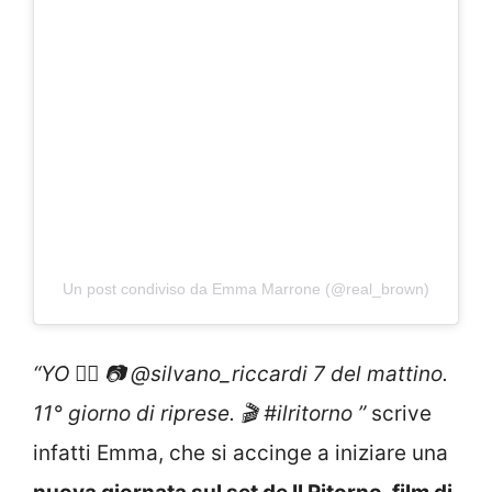
Un post condiviso da Emma Marrone (@real_brown)
“YO ✌🏼 📷 @silvano_riccardi 7 del mattino.
11° giorno di riprese. 🎬 #ilritorno ”
scrive
infatti Emma, che si accinge a iniziare una