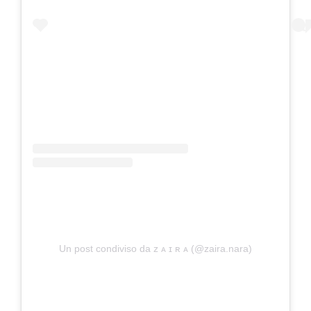
Un post condiviso da ᴢ ᴀ ɪ ʀ ᴀ (@zaira.nara)