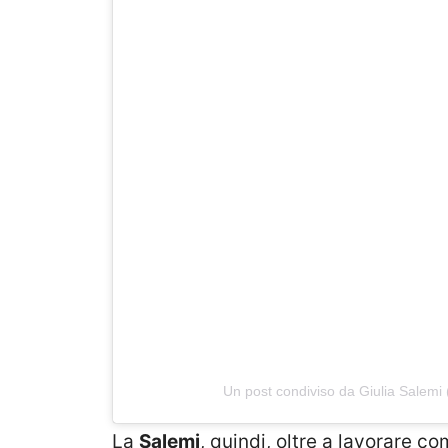
Un post condiviso da Giulia Salemi 
La
Salemi
, quindi, oltre a lavorare co