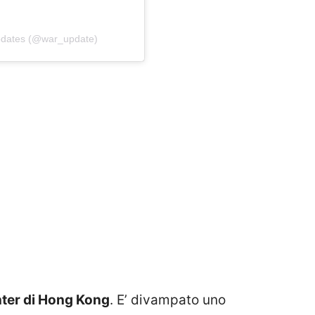
Updates (@war_update)
ter di Hong Kong
. E’ divampato uno