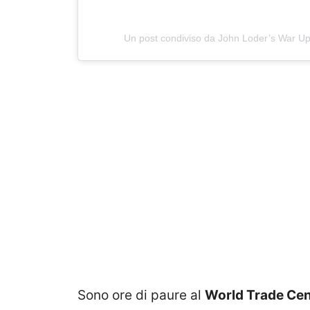
Un post condiviso da John Loder’s War 
Sono ore di paure al
World Trade Cen