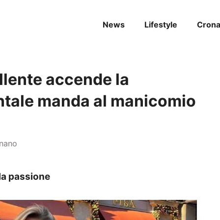
News
Lifestyle
Cron
bollente accende la
ntale manda al manicomio
gnano
 la passione