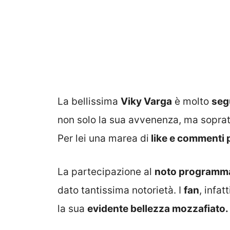
La bellissima
Viky Varga
è molto
segu
non solo la sua avvenenza, ma sopratt
Per lei una marea di
like e commenti p
La partecipazione al
noto programma
dato tantissima notorietà. I
fan
, infa
la sua
evidente bellezza mozzafiato.