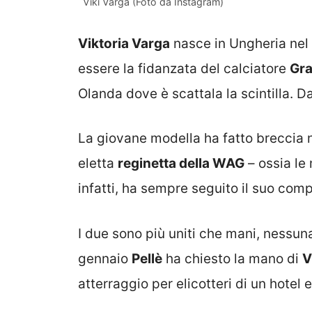
Viki Varga (Foto da Instagram)
Viktoria Varga
nasce in Ungheria nel 
essere la fidanzata del calciatore
Gra
Olanda dove è scattala la scintilla. Da
La giovane modella ha fatto breccia n
eletta
reginetta della WAG
– ossia le 
infatti, ha sempre seguito il suo comp
I due sono più uniti che mani, nessuna
gennaio
Pellè
ha chiesto la mano di
V
atterraggio per elicotteri di un hote