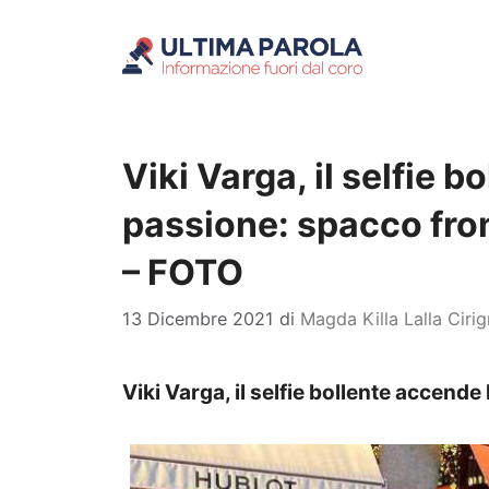
Vai
al
contenuto
Viki Varga, il selfie 
passione: spacco fro
– FOTO
13 Dicembre 2021
di
Magda Killa Lalla Ciri
Viki Varga, il selfie bollente accende