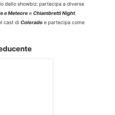
do dello showbiz: partecipa a diverse
le e Meteore
e
Chiambretti Night
.
l cast di
Colorado
e partecipa come
 seducente