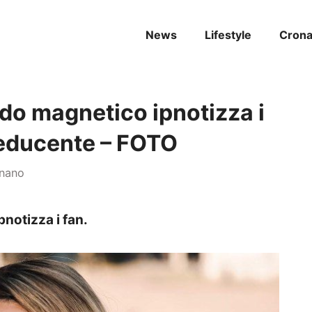
News
Lifestyle
Cron
rdo magnetico ipnotizza i
 seducente – FOTO
gnano
notizza i fan.