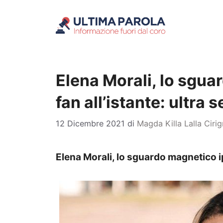
Vai
al
contenuto
Elena Morali, lo sgua
fan all’istante: ultra
12 Dicembre 2021
di
Magda Killa Lalla Ciri
Elena Morali, lo sguardo magnetico ip