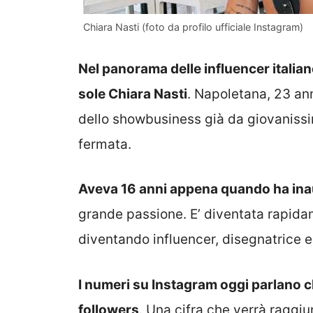
Chiara Nasti (foto da profilo ufficiale Instagram)
Nel panorama delle influencer italiane
sole Chiara Nasti
. Napoletana, 23 an
dello showbusiness già da giovanissim
fermata.
Aveva 16 anni appena quando ha ina
grande passione. E’ diventata rapidam
diventando influencer, disegnatrice e 
I numeri su Instagram oggi parlano ch
followers
. Una cifra che verrà raggi