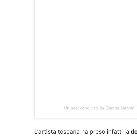
Un post condiviso da Gianna Nannini (
L’artista toscana ha preso infatti la
de