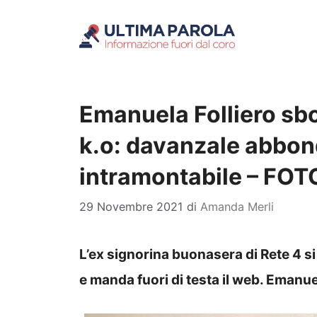
Vai
al
contenuto
Emanuela Folliero sb
k.o: davanzale abbon
intramontabile – FOT
29 Novembre 2021
di
Amanda Merli
L’ex signorina buonasera di Rete 4 s
e manda fuori di testa il web. Emanuel