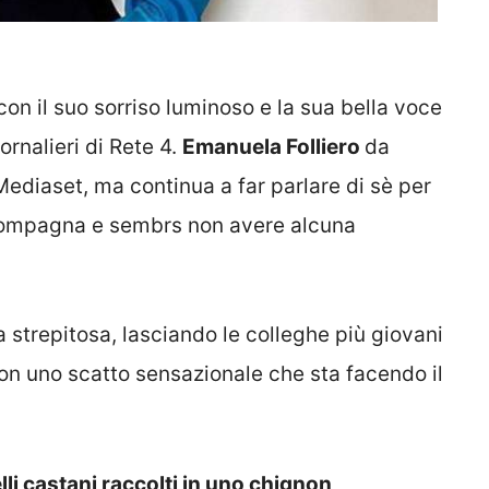
n il suo sorriso luminoso e la sua bella voce
rnalieri di Rete 4.
Emanuela Folliero
da
ediaset, ma continua a far parlare di sè per
ccompagna e sembrs non avere alcuna
a strepitosa, lasciando le colleghe più giovani
on uno scatto sensazionale che sta facendo il
lli castani raccolti in uno chignon