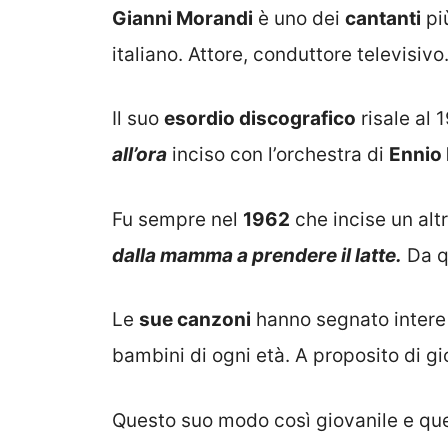
Gianni Morandi
è uno dei
cantanti
pi
italiano. Attore, conduttore televisivo.
Il suo
esordio discografico
risale al
all’ora
inciso con l’orchestra di
Ennio
Fu sempre nel
1962
che incise un alt
dalla mamma a prendere il latte.
Da q
Le
sue canzoni
hanno segnato intere 
bambini di ogni età. A proposito di g
Questo suo modo così giovanile e qu