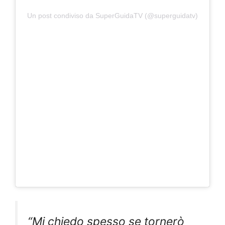
Un post condiviso da SuperGuidaTV (@superguidatv)
“Mi chiedo spesso se tornerò