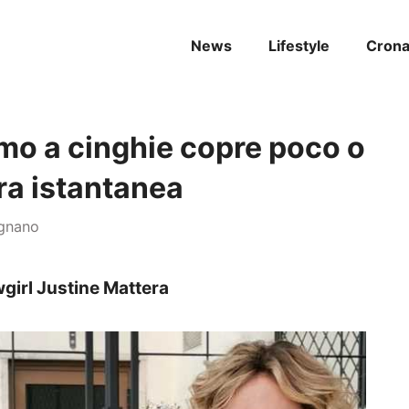
News
Lifestyle
Cron
timo a cinghie copre poco o
ra istantanea
ignano
wgirl Justine Mattera