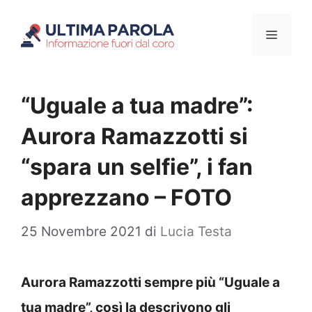
Vai
Menu
al
contenuto
“Uguale a tua madre”:
Aurora Ramazzotti si
“spara un selfie”, i fan
apprezzano – FOTO
25 Novembre 2021
di
Lucia Testa
Aurora Ramazzotti sempre più “Uguale a
tua madre”, così la descrivono gli