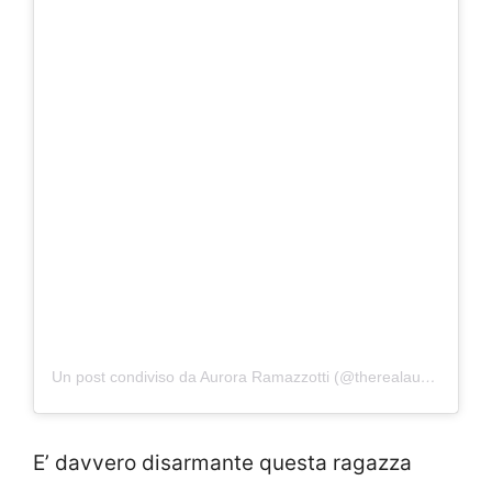
Un post condiviso da Aurora Ramazzotti (@therealauroragram)
E’ davvero disarmante questa ragazza