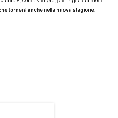
 duri. E, come sempre, per la gioia di molti
 che tornerà anche nella nuova stagione
.