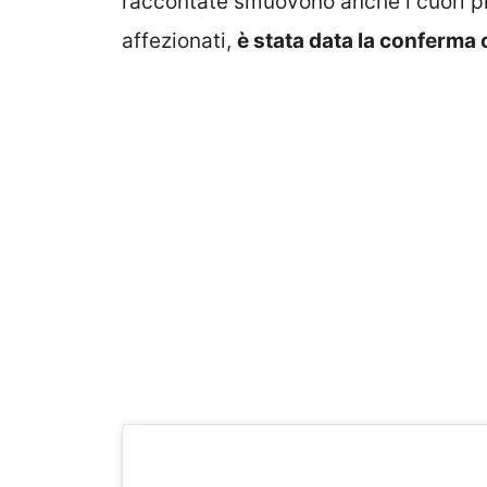
raccontate smuovono anche i cuori più
affezionati,
è stata data la conferma