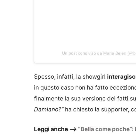
Un post condiviso da Maria Belen (@b
Spesso, infatti, la showgirl
interagisce
in questo caso non ha fatto eccezion
finalmente la sua versione dei fatti su
Damiano?”
ha chiesto la supporter, co
Leggi anche –>
“Bella come poche”: B