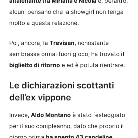
altalenante tra Miriana e Nicola
e, peraltro,
alcuni pensano che la showgirl non tenga
molto a questa relazione.
Poi, ancora, la
Trevisan
, nonostante
sembrasse ormai fuori gioco, ha trovato
il
biglietto di ritorno
e ed è potuta rientrare.
Le dichiarazioni scottanti
dell’ex vippone
Invece,
Aldo Montano
è stato festeggiato
per il suo compleanno, dato che proprio il
giorno prima
ha spento 43 candeline
.