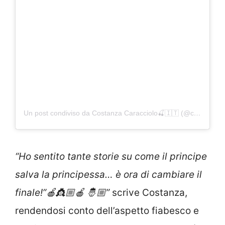
Un post condiviso da Costanza Caracciolo🍒🇮🇹 (@costy_caracciolo)
“Ho sentito tante storie su come il principe
salva la principessa… è ora di cambiare il
finale!”🍎👸🏼🍎 🤴🏼”
scrive Costanza,
rendendosi conto dell’aspetto fiabesco e