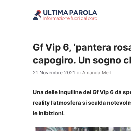
Vai
al
contenuto
Gf Vip 6, ‘pantera ros
capogiro. Un sogno c
21 Novembre 2021
di
Amanda Merli
Una delle inquiline del Gf Vip 6 dà s
reality l’atmosfera si scalda notevo
le inibizioni.