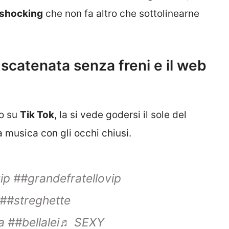
 shocking
che non fa altro che sottolinearne
a scatenata senza freni e il web
no su
Tik Tok
, la si vede godersi il sole del
a musica con gli occhi chiusi.
ip
##grandefratellovip
##streghette
a
##bellalei
♬ SEXY