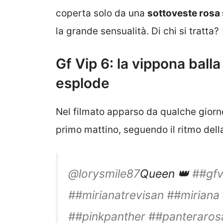
coperta solo da una
sottoveste rosa
la grande sensualità. Di chi si tratta?
Gf Vip 6: la vippona ball
esplode
Nel filmato apparso da qualche gior
primo mattino, seguendo il ritmo dell
@lorysmile87
Queen 👑
##gfv
##mirianatrevisan
##miriana
##pinkpanther
##panteraros