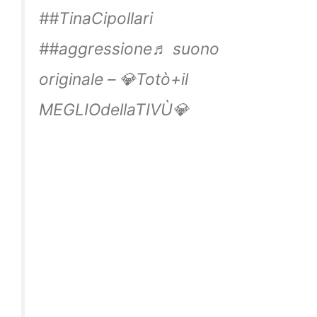
##TinaCipollari
##aggressione
♬ suono
originale – 💎Totò+il
MEGLIOdellaTIVÙ💎