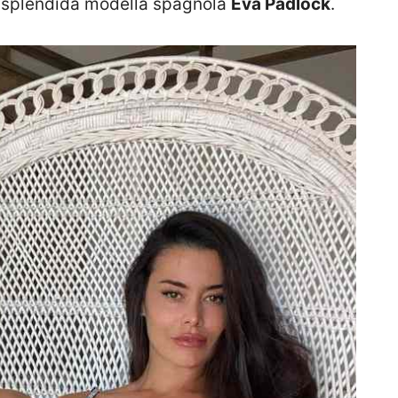
a splendida modella spagnola
Eva Padlock
.