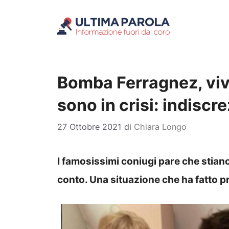
Vai
al
contenuto
Bomba Ferragnez, viv
sono in crisi: indisc
27 Ottobre 2021
di
Chiara Longo
I famosissimi coniugi pare che stian
conto. Una situazione che ha fatto p