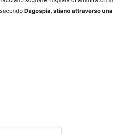
 facciano sognare migliaia di ammiratori in
, secondo
Dagospia
,
stiano attraverso una