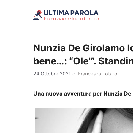
Vai
al
contenuto
Nunzia De Girolamo lo
bene…: “Ole'”. Standi
24 Ottobre 2021
di
Francesca Totaro
Una nuova avventura per Nunzia De G