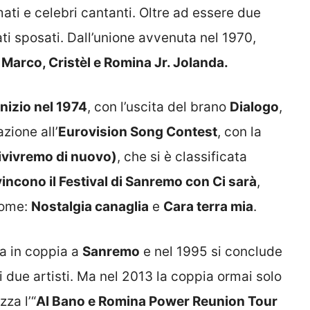
ti e celebri cantanti. Oltre ad essere due
ati sposati. Dall’unione avvenuta nel 1970,
i Marco, Cristèl e Romina Jr. Jolanda.
inizio nel 1974
, con l’uscita del brano
Dialogo
,
zione all’
Eurovision Song Contest
, con la
o rivivremo di nuovo)
, che si è classificata
incono il Festival di Sanremo con Ci sarà
,
come:
Nostalgia canaglia
e
Cara terra mia
.
ta in coppia a
Sanremo
e nel 1995 si conclude
i due artisti. Ma nel 2013 la coppia ormai solo
zza l’“
Al Bano e Romina Power Reunion Tour