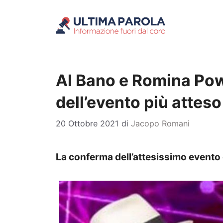
Vai
al
contenuto
Al Bano e Romina Powe
dell’evento più attes
20 Ottobre 2021
di
Jacopo Romani
La conferma dell’attesissimo evento 