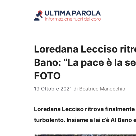
Vai
al
contenuto
Loredana Lecciso ritr
Bano: “La pace è la se
FOTO
19 Ottobre 2021
di
Beatrice Manocchio
Loredana Lecciso ritrova finalmente u
turbolento. Insieme a lei c’è Al Bano e i