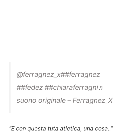
@ferragnez_x
##ferragnez
##fedez
##chiaraferragni
♬
suono originale – Ferragnez_X
“E con questa tuta atletica, una cosa..”