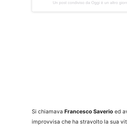
Un post condiviso da Oggi è un altro gio
Si chiamava
Francesco Saverio
ed av
improvvisa che ha stravolto la sua vita