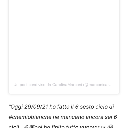
Un post condiviso da CarolinaMarconi (@marconicarolina)
“Oggi 29/09/21 ho fatto il 6 sesto ciclo di
#chemiobianche ne mancano ancora sei 6
cicli.. 💪🏽poi ho finito tutto yuppyyyy 🤗