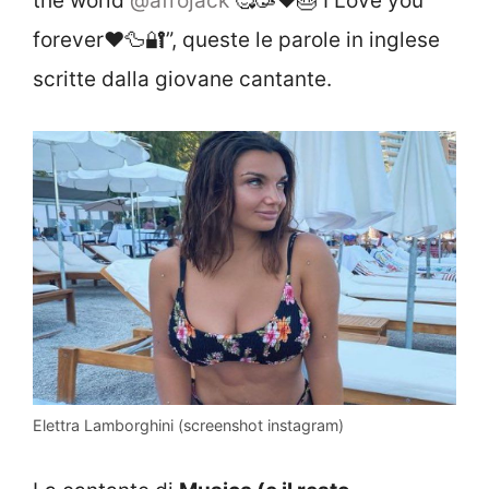
the world
@afrojack
🥰🥳❤️🎂 I Love you
forever❤️🦆🔐”, queste le parole in inglese
scritte dalla giovane cantante.
Elettra Lamborghini (screenshot instagram)