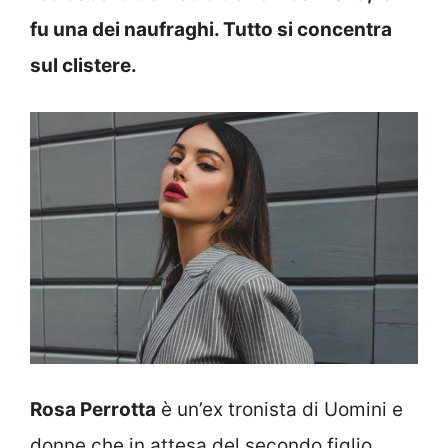
fu una dei naufraghi. Tutto si concentra
sul clistere.
Rosa Perrotta
è un’ex tronista di Uomini e
donne che in attesa del secondo figlio