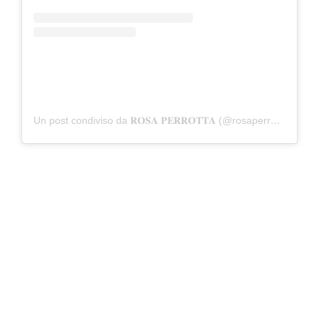
Un post condiviso da 𝐑𝐎𝐒𝐀 𝐏𝐄𝐑𝐑𝐎𝐓𝐓𝐀 (@rosaperrotta__)