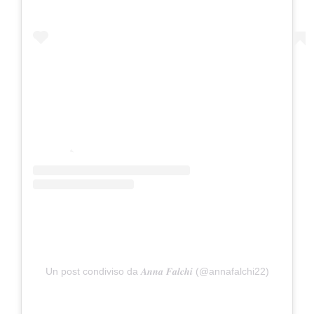
Un post condiviso da 𝑨𝒏𝒏𝒂 𝑭𝒂𝒍𝒄𝒉𝒊 (@annafalchi22)