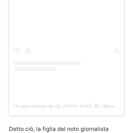
Un post condiviso da ꧁ 𝐺𝑈𝐸𝑁𝐷𝐴 𝐺𝑂𝑅𝐼𝐴 ꧂ (@guendagoria)
Detto ciò, la figlia del noto giornalista