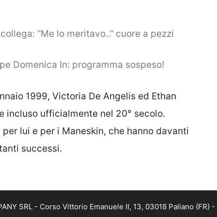
ollega: “Me lo meritavo..” cuore a pezzi
mpe Domenica In: programma sospeso!
ennaio 1999, Victoria De Angelis ed Ethan
 incluso ufficialmente nel 20° secolo.
per lui e per i Maneskin, che hanno davanti
ttanti successi.
NY SRL - Corso Vittorio Emanuele II, 13, 03018 Paliano (FR) - 
istica registrata presso il Tribunale di Frosinone con n°02/202