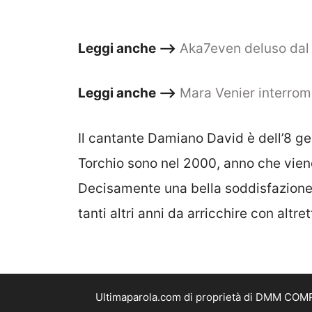
Leggi anche –>
Aka7even deluso dal c
Leggi anche –>
Mara Venier interro
Il cantante Damiano David è dell’8 g
Torchio sono nel 2000, anno che viene
Decisamente una bella soddisfazione 
tanti altri anni da arricchire con altre
Ultimaparola.com di proprietà di DMM COMPA
Testata Giornal