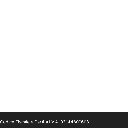
Codice Fiscale e Partita I.V.A. 03144800608
2 del 27/04/2022