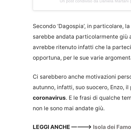
Un post condiviso da Daniela Martani
Secondo ‘Dagospia’, in particolare, l
sarebbe andata particolarmente giù a
avrebbe ritenuto infatti che la partec
opportuna, per le sue varie argoment
Ci sarebbero anche motivazioni person
autunno, infatti, suo suocero, Enzo, i
coronavirus
. E le frasi di qualche t
non le sono mai andate giù.
LEGGI ANCHE ———->
Isola dei Famos