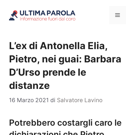
Vai
Menu
al
contenuto
L’ex di Antonella Elia,
Pietro, nei guai: Barbara
D’Urso prende le
distanze
16 Marzo 2021
di
Salvatore Lavino
Potrebbero costargli caro le
dichiarazioni che Pietro