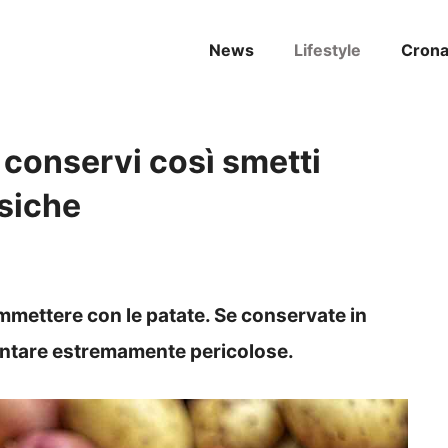
News
Lifestyle
Cron
e conservi così smetti
ssiche
ommettere con le patate. Se conservate in
ventare estremamente pericolose.