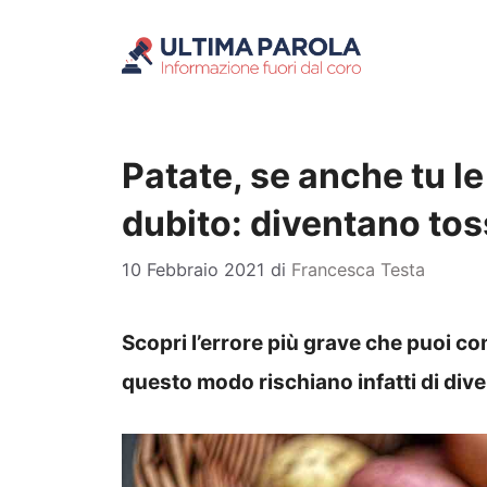
Vai
al
contenuto
Patate, se anche tu l
dubito: diventano to
10 Febbraio 2021
di
Francesca Testa
Scopri l’errore più grave che puoi c
questo modo rischiano infatti di di